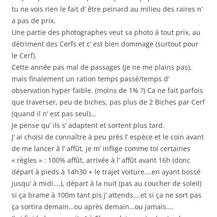
tu ne vois rien le fait d’ être peinard au milieu des raires n’
a pas de prix.
Une partie des photographes veut sa photo à tout prix, au
détriment des Cerfs et c’ est bien dommage (surtout pour
le Cerf).
Cette année pas mal de passages (je ne me plains pas),
mais finalement un ration temps passé/temps d’
observation hyper faible. (moins de 1% ?) Ca ne fait parfois
que traverser, peu de biches, pas plus de 2 Biches par Cerf
(quand il n’ est pas seul)…
Je pense qu’ ils s’ adaptent et sortent plus tard.
J’ ai choisi de connaître à peu près l’ espèce et le coin avant
de me lancer à l’ affût, je m’ inflige comme toi certaines
« règles » : 100% affût, arrivée à l’ affût avant 16h (donc
départ à pieds à 14h30 + le trajet voiture….en ayant bossé
jusqu’ à midi….), départ à la nuit (pas au coucher de soleil)
si ça brame à 100m tant pis j’ attends….et si ça ne sort pas
ça sortira demain…ou après demain…ou jamais….