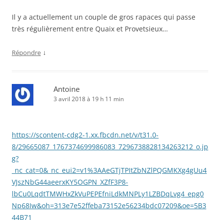
Il y a actuellement un couple de gros rapaces qui passe
très régulièrement entre Quaix et Provetsieux…
↓
Répondre
Antoine
3 avril 2018 à 19 h 11 min
https://scontent-cdg2-1.xx.fbcdn.net/v/t31.0-
8/29665087_1767374699986083_7296738828134263212_o.jp
g?
_nc_cat=0&_nc_eui2=v1%3AAeGTjTPItZbNZlPQGMKXg4gUu4
VJszNbG44aeerxKY5OGPN_XZfF3P8-
lbCu0LqdtTMWHxZkVuPEPEfniLdkMNPLy1LZBDqLvg4_epg0
Np68Iw&oh=313e7e52ffeba73152e56234bdc07209&oe=5B3
44B71