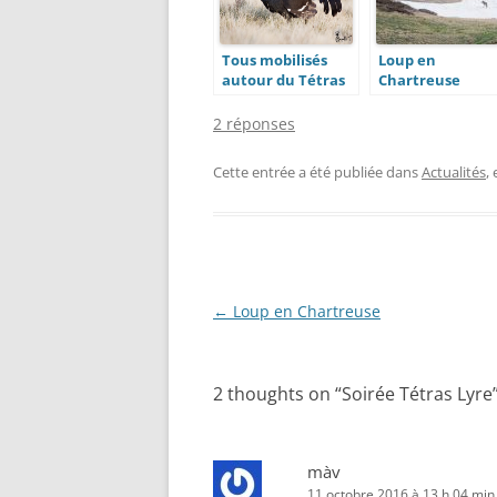
Tous mobilisés
Loup en
autour du Tétras
Chartreuse
Lyre
2 réponses
Cette entrée a été publiée dans
Actualités
,
Navigation
←
Loup en Chartreuse
des
articles
2 thoughts on “
Soirée Tétras Lyre
màv
11 octobre 2016 à 13 h 04 min