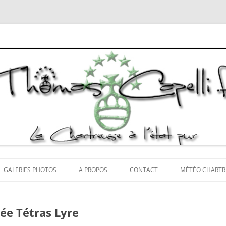
tos Chartreuse
Aller
au
GALERIES PHOTOS
A PROPOS
CONTACT
MÉTÉO CHARTR
contenu
rée Tétras Lyre