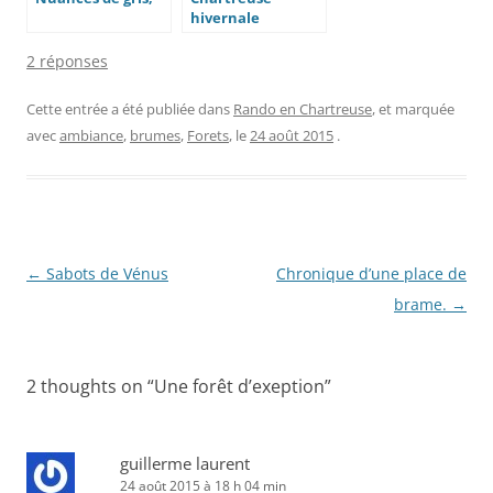
hivernale
2 réponses
Cette entrée a été publiée dans
Rando en Chartreuse
, et marquée
avec
ambiance
,
brumes
,
Forets
, le
24 août 2015
.
Navigation
←
Sabots de Vénus
Chronique d’une place de
des
brame.
→
articles
2 thoughts on “
Une forêt d’exeption
”
guillerme laurent
24 août 2015 à 18 h 04 min