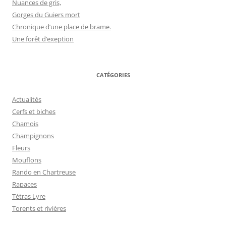
Nuances de gris,
Gorges du Guiers mort
Chronique d’une place de brame.
Une forêt d’exeption
CATÉGORIES
Actualités
Cerfs et biches
Chamois
Champignons
Fleurs
Mouflons
Rando en Chartreuse
Rapaces
Tétras Lyre
Torents et rivières