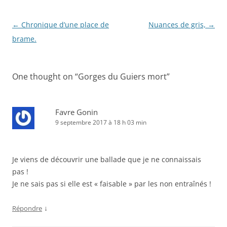
Navigation
←
Chronique d’une place de
Nuances de gris,
→
des
brame.
articles
One thought on “
Gorges du Guiers mort
”
Favre Gonin
9 septembre 2017 à 18 h 03 min
Je viens de découvrir une ballade que je ne connaissais
pas !
Je ne sais pas si elle est « faisable » par les non entraînés !
↓
Répondre