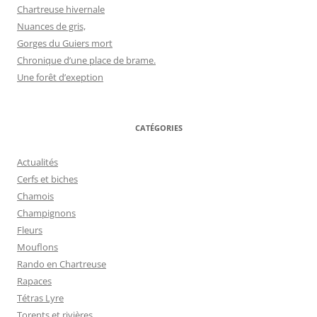
Chartreuse hivernale
Nuances de gris,
Gorges du Guiers mort
Chronique d’une place de brame.
Une forêt d’exeption
CATÉGORIES
Actualités
Cerfs et biches
Chamois
Champignons
Fleurs
Mouflons
Rando en Chartreuse
Rapaces
Tétras Lyre
Torents et rivières