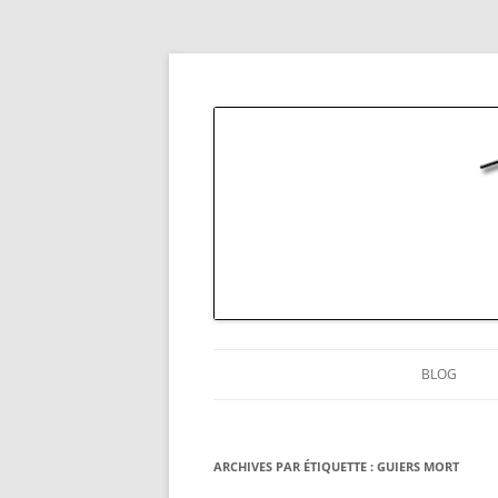
La chartreuse à l'état pur
Thomas Capelli Pho
BLOG
ARCHIVES PAR ÉTIQUETTE :
GUIERS MORT