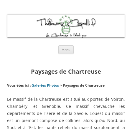
Thomas Capelli Photos Chartreuse
La chartreuse à l'état pur
Aller
Menu
au
contenu
Paysages de Chartreuse
Vous êtes ici :
Galeries Photos
> Paysages de Chartreuse
Le massif de la Chartreuse est situé aux portes de Voiron,
Chambéry, et Grenoble. Ce massif chevauche les
départements de l’Isère et de la Savoie. L’ouest du massif
est un piémont composé de collines, alors qu’au Nord, au
Sud, et à l’Est, les hauts reliefs du massif surplombent la