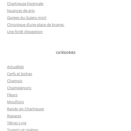
Chartreuse hivernale
Nuances de gris,
Gorges du Guiers mort
Chronique d’une place de brame.
Une forêt d’exeption
CATÉGORIES
Actualités
Cerfs et biches
Chamois
Champignons
Fleurs
Mouflons
Rando en Chartreuse
Rapaces
Tétras Lyre
Torents et rivières