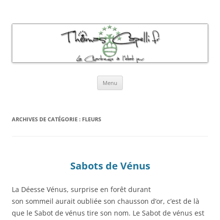
Thomas Capelli Photos Chartreuse
La chartreuse à l'état pur
Aller
Menu
au
contenu
ARCHIVES DE CATÉGORIE :
FLEURS
Sabots de Vénus
La Déesse Vénus, surprise en forêt durant
son sommeil aurait oubliée son chausson d’or, c’est de là
que le Sabot de vénus tire son nom. Le Sabot de vénus est