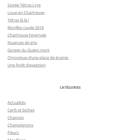
Soirée Tétras Lyre
Loup en Chartreuse
Tétras là là !
Morilles cuvée 2016
Chartreuse hivernale
Nuances de gris,
Gorges du Guiers mort
Chronique d’une place de brame.
Une forêt d’exeption
CATÉGORIES
Actualités
Cerfs et biches
Chamois
Champignons
Fleurs