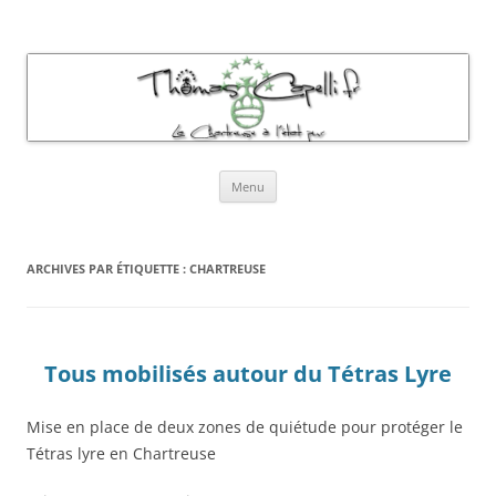
Thomas Capelli Photos Chartreuse
La chartreuse à l'état pur
Aller
Menu
au
contenu
ARCHIVES PAR ÉTIQUETTE :
CHARTREUSE
Tous mobilisés autour du Tétras Lyre
Mise en place de deux zones de quiétude pour protéger le
Tétras lyre en Chartreuse