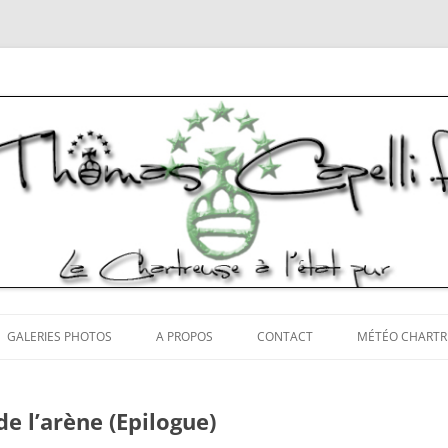
tos Chartreuse
Aller
au
GALERIES PHOTOS
A PROPOS
CONTACT
MÉTÉO CHARTR
contenu
e l’arène (Epilogue)