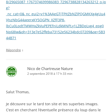
8/29665087_1767374699986083_7296738828134263212_o.jp
g?
_nc_cat=0&_nc_eui2=v1%3AAeGTjTPItZbNZlPQGMKXg4gUu4
VJszNbG44aeerxKY5OGPN_XZfF3P8-
lbCu0LqdtTMWHxZkVuPEPEfniLdkMNPLy1LZBDqLvg4_epg0
Np68Iw&oh=313e7e52ffeba73152e56234bdc07209&oe=5B3
44B71
↓
Répondre
Nico de Chartreuse Nature
2 septembre 2018 à 17 h 33 min
Salut Thomas,
Je découvre sur le tard ton site et tes superbes images.
C’est en cherchant l’éventuelle présence du loup dans le