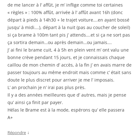
de me lancer à l’ affût, je m’ inflige comme toi certaines
« règles » : 100% affût, arrivée à l’ affût avant 16h (donc
départ à pieds à 14h30 + le trajet voiture….en ayant bossé
jusqu’ à midi….), départ à la nuit (pas au coucher de soleil)
si ça brame à 100m tant pis j’ attends….et si ça ne sort pas
ça sortira demain…ou après demain…ou jamais….
J’ ai fini le brame cuit, 4 à 5h en plein vent m’ ont valu une
bonne crève pendant 15 jours, et je connaissais chaque
caillou de mon chemin d’ accès, à la fin j’ en avais marre de
passer toujours au même endroit mais comme c’ était sans
doute le plus discret pour arriver je me l’ imposais.
L’ an prochain je n’ irai pas plus près.
Il y a des années meilleures que d’ autres, mais je pense
qu’ ainsi ça finit par payer.
Hélas le Brame est à la mode, espérons qu’ elle passera
A+
↓
Répondre