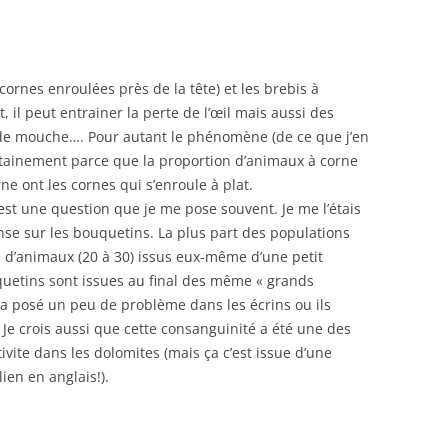
cornes enroulées près de la tête) et les brebis à
t, il peut entrainer la perte de l’œil mais aussi des
e de mouche…. Pour autant le phénomène (de ce que j’en
certainement parce que la proportion d’animaux à corne
ne ont les cornes qui s’enroule à plat.
est une question que je me pose souvent. Je me l’étais
se sur les bouquetins. La plus part des populations
u d’animaux (20 à 30) issus eux-même d’une petit
quetins sont issues au final des même « grands
ela posé un peu de problème dans les écrins ou ils
 Je crois aussi que cette consanguinité a été une des
vite dans les dolomites (mais ça c’est issue d’une
lien en anglais!).