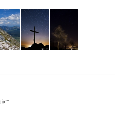
ix"
”