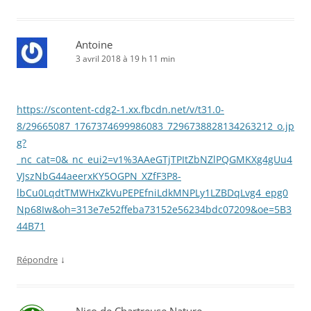
Antoine
3 avril 2018 à 19 h 11 min
https://scontent-cdg2-1.xx.fbcdn.net/v/t31.0-
8/29665087_1767374699986083_7296738828134263212_o.jp
g?
_nc_cat=0&_nc_eui2=v1%3AAeGTjTPItZbNZlPQGMKXg4gUu4
VJszNbG44aeerxKY5OGPN_XZfF3P8-
lbCu0LqdtTMWHxZkVuPEPEfniLdkMNPLy1LZBDqLvg4_epg0
Np68Iw&oh=313e7e52ffeba73152e56234bdc07209&oe=5B3
44B71
↓
Répondre