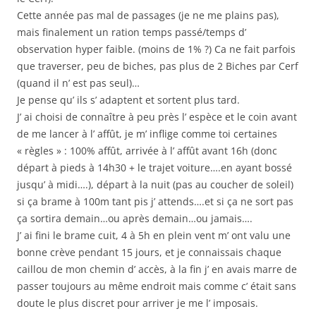
Cette année pas mal de passages (je ne me plains pas),
mais finalement un ration temps passé/temps d’
observation hyper faible. (moins de 1% ?) Ca ne fait parfois
que traverser, peu de biches, pas plus de 2 Biches par Cerf
(quand il n’ est pas seul)…
Je pense qu’ ils s’ adaptent et sortent plus tard.
J’ ai choisi de connaître à peu près l’ espèce et le coin avant
de me lancer à l’ affût, je m’ inflige comme toi certaines
« règles » : 100% affût, arrivée à l’ affût avant 16h (donc
départ à pieds à 14h30 + le trajet voiture….en ayant bossé
jusqu’ à midi….), départ à la nuit (pas au coucher de soleil)
si ça brame à 100m tant pis j’ attends….et si ça ne sort pas
ça sortira demain…ou après demain…ou jamais….
J’ ai fini le brame cuit, 4 à 5h en plein vent m’ ont valu une
bonne crève pendant 15 jours, et je connaissais chaque
caillou de mon chemin d’ accès, à la fin j’ en avais marre de
passer toujours au même endroit mais comme c’ était sans
doute le plus discret pour arriver je me l’ imposais.