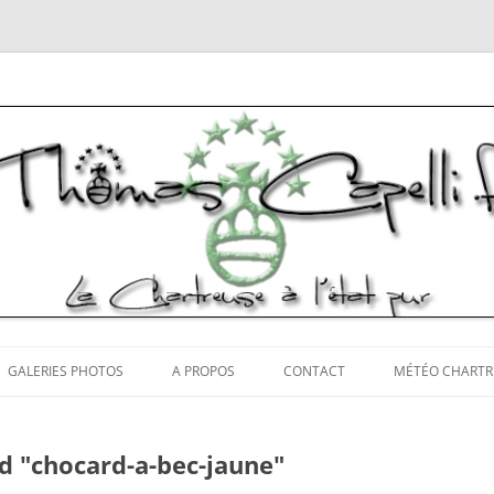
tos Chartreuse
Aller
au
GALERIES PHOTOS
A PROPOS
CONTACT
MÉTÉO CHARTR
contenu
d "chocard-a-bec-jaune"