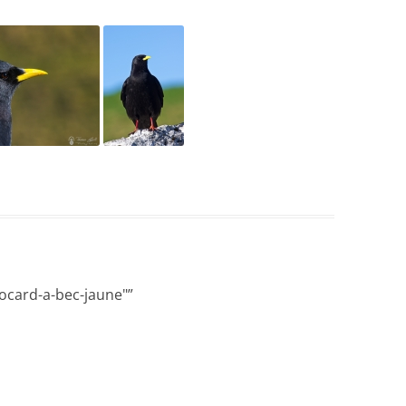
ocard-a-bec-jaune"
”