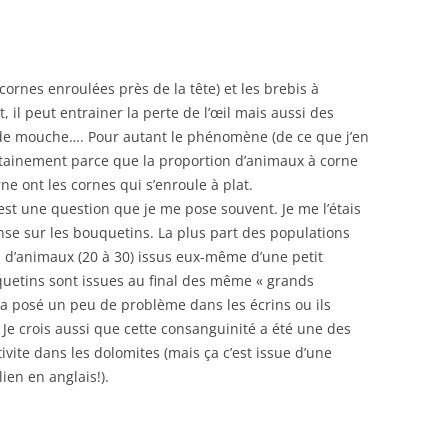
cornes enroulées près de la tête) et les brebis à
t, il peut entrainer la perte de l’œil mais aussi des
e de mouche…. Pour autant le phénomène (de ce que j’en
certainement parce que la proportion d’animaux à corne
ne ont les cornes qui s’enroule à plat.
est une question que je me pose souvent. Je me l’étais
se sur les bouquetins. La plus part des populations
u d’animaux (20 à 30) issus eux-même d’une petit
quetins sont issues au final des même « grands
ela posé un peu de problème dans les écrins ou ils
 Je crois aussi que cette consanguinité a été une des
vite dans les dolomites (mais ça c’est issue d’une
lien en anglais!).