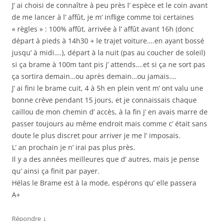
J’ ai choisi de connaître à peu près l’ espèce et le coin avant
de me lancer à l’ affût, je m’ inflige comme toi certaines
« règles » : 100% affût, arrivée à l’ affût avant 16h (donc
départ à pieds à 14h30 + le trajet voiture….en ayant bossé
jusqu’ à midi….), départ à la nuit (pas au coucher de soleil)
si ça brame à 100m tant pis j’ attends….et si ça ne sort pas
ça sortira demain…ou après demain…ou jamais….
J’ ai fini le brame cuit, 4 à 5h en plein vent m’ ont valu une
bonne crève pendant 15 jours, et je connaissais chaque
caillou de mon chemin d’ accès, à la fin j’ en avais marre de
passer toujours au même endroit mais comme c’ était sans
doute le plus discret pour arriver je me l’ imposais.
L’ an prochain je n’ irai pas plus près.
Il y a des années meilleures que d’ autres, mais je pense
qu’ ainsi ça finit par payer.
Hélas le Brame est à la mode, espérons qu’ elle passera
A+
↓
Répondre