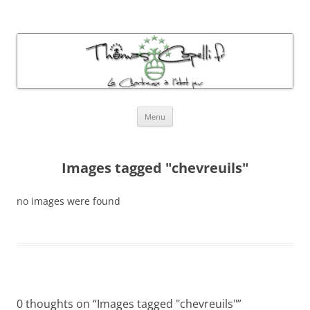
Thomas Capelli Photos Chartreuse
La chartreuse à l'état pur
Aller
Menu
au
contenu
Images tagged "chevreuils"
no images were found
0 thoughts on “
Images tagged "chevreuils"
”