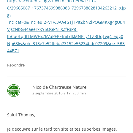
https://scontent-cdg2-1.xx.fbcdn.net/v/t31.0-
8/29665087_1767374699986083_7296738828134263212_o.jp
g?
_nc_cat=0&_nc_eui2=v1%3AAeGTjTPItZbNZlPQGMKXg4gUu4
VJszNbG44aeerxKY5OGPN_XZfF3P8-
lbCu0LqdtTMWHxZkVuPEPEfniLdkMNPLy1LZBDqLvg4_epg0
Np68Iw&oh=313e7e52ffeba73152e56234bdc07209&oe=5B3
44B71
↓
Répondre
Nico de Chartreuse Nature
2 septembre 2018 à 17 h 33 min
Salut Thomas,
Je découvre sur le tard ton site et tes superbes images.