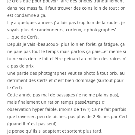
Je crois que pour pouvoir faire des photos tranquillement
dans nos massifs, il faut trouver des coins loin de tout : on
est condamné à ça.
Il y a quelques années j’ allais pas trop loin de la route : je
voyais plus de randonneurs, curieux, « photographes’
….que de Cerfs.
Depuis je vais -beaucoup- plus loin en forêt, ça fatigue, ça
ne paie pas tout le temps mais parfois ça paie…et même si
tu ne vois rien le fait d’ être peinard au milieu des raires n’
a pas de prix.
Une partie des photographes veut sa photo à tout prix, au
détriment des Cerfs et c’ est bien dommage (surtout pour
le Cerf).
Cette année pas mal de passages (je ne me plains pas),
mais finalement un ration temps passé/temps d’
observation hyper faible. (moins de 1% ?) Ca ne fait parfois
que traverser, peu de biches, pas plus de 2 Biches par Cerf
(quand il n’ est pas seul)…
Je pense qu’ ils s’ adaptent et sortent plus tard.