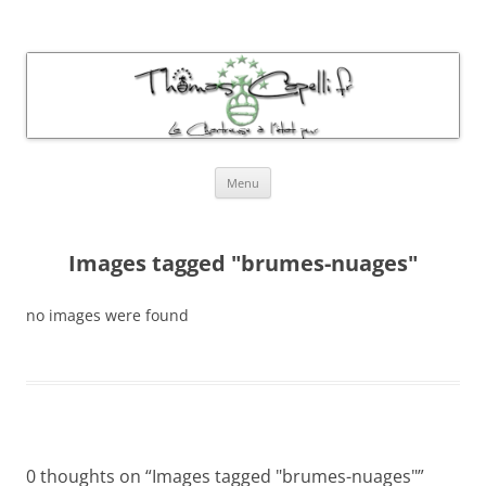
Thomas Capelli Photos Chartreuse
La chartreuse à l'état pur
Aller
Menu
au
contenu
Images tagged "brumes-nuages"
no images were found
0 thoughts on “
Images tagged "brumes-nuages"
”