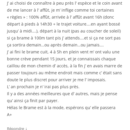
J’ ai choisi de connaître à peu près l’ espèce et le coin avant
de me lancer à l’ affût, je m’ inflige comme toi certaines
« règles » : 100% affût, arrivée à l’ affût avant 16h (donc
départ à pieds à 14h30 + le trajet voiture….en ayant bossé
jusqu’ à midi….), départ à la nuit (pas au coucher de soleil)
si ça brame à 100m tant pis j’ attends….et si ça ne sort pas
ça sortira demain…ou après demain…ou jamais….
J’ ai fini le brame cuit, 4 à 5h en plein vent m’ ont valu une
bonne crève pendant 15 jours, et je connaissais chaque
caillou de mon chemin d’ accès, à la fin j’ en avais marre de
passer toujours au même endroit mais comme c’ était sans
doute le plus discret pour arriver je me l’ imposais.
L’ an prochain je n’ irai pas plus près.
Il y a des années meilleures que d’ autres, mais je pense
qu’ ainsi ça finit par payer.
Hélas le Brame est à la mode, espérons qu’ elle passera
A+
↓
Répondre