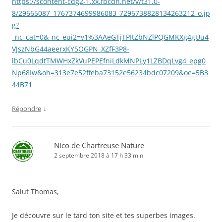
https://scontent-cdg2-1.xx.fbcdn.net/v/t31.0-
8/29665087_1767374699986083_7296738828134263212_o.jp
g?
_nc_cat=0&_nc_eui2=v1%3AAeGTjTPItZbNZlPQGMKXg4gUu4
VJszNbG44aeerxKY5OGPN_XZfF3P8-
lbCu0LqdtTMWHxZkVuPEPEfniLdkMNPLy1LZBDqLvg4_epg0
Np68Iw&oh=313e7e52ffeba73152e56234bdc07209&oe=5B3
44B71
↓
Répondre
Nico de Chartreuse Nature
2 septembre 2018 à 17 h 33 min
Salut Thomas,
Je découvre sur le tard ton site et tes superbes images.