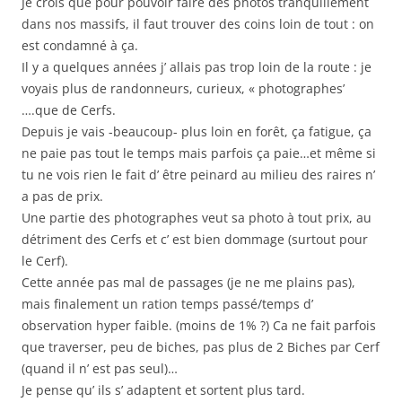
Je crois que pour pouvoir faire des photos tranquillement
dans nos massifs, il faut trouver des coins loin de tout : on
est condamné à ça.
Il y a quelques années j’ allais pas trop loin de la route : je
voyais plus de randonneurs, curieux, « photographes’
….que de Cerfs.
Depuis je vais -beaucoup- plus loin en forêt, ça fatigue, ça
ne paie pas tout le temps mais parfois ça paie…et même si
tu ne vois rien le fait d’ être peinard au milieu des raires n’
a pas de prix.
Une partie des photographes veut sa photo à tout prix, au
détriment des Cerfs et c’ est bien dommage (surtout pour
le Cerf).
Cette année pas mal de passages (je ne me plains pas),
mais finalement un ration temps passé/temps d’
observation hyper faible. (moins de 1% ?) Ca ne fait parfois
que traverser, peu de biches, pas plus de 2 Biches par Cerf
(quand il n’ est pas seul)…
Je pense qu’ ils s’ adaptent et sortent plus tard.