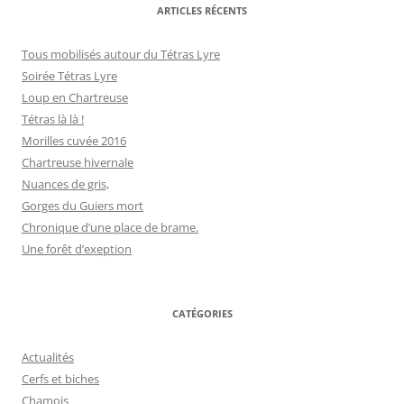
ARTICLES RÉCENTS
Tous mobilisés autour du Tétras Lyre
Soirée Tétras Lyre
Loup en Chartreuse
Tétras là là !
Morilles cuvée 2016
Chartreuse hivernale
Nuances de gris,
Gorges du Guiers mort
Chronique d’une place de brame.
Une forêt d’exeption
CATÉGORIES
Actualités
Cerfs et biches
Chamois