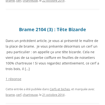
brame
,
cerf
,
chartreuse
, le
22 octobre 2014
.
Brame 2104 (3) : Tête Bizarde
Dans un précédent article, je vous ai présenté le maître de
la place de brame. Je vous présente désormais un cerf un
peu particulier : on appelle ça une tête bizarde. Cela ne
vient pas de sa superbe coiffure en feuilles de noisetiers
100% chartreuse ! Si vous regardez attentivement, ce cerf a
trois bois, il […]
1 réponse
Cette entrée a été publiée dans
Cerfs et biches
, et marquée avec
brame
,
cerf
,
chartreuse
, le
21 octobre 2014
.