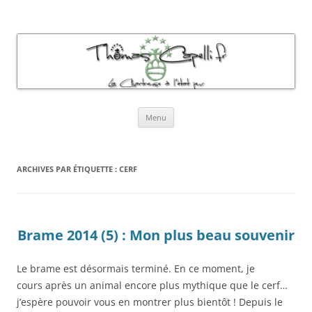
Thomas Capelli Photos Chartreuse
La chartreuse à l'état pur
Aller
Menu
au
contenu
ARCHIVES PAR ÉTIQUETTE :
CERF
Brame 2014 (5) : Mon plus beau souvenir
Le brame est désormais terminé. En ce moment, je
cours après un animal encore plus mythique que le cerf…
j’espère pouvoir vous en montrer plus bientôt ! Depuis le