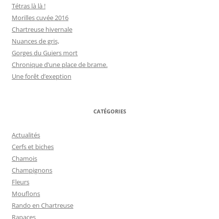
Tétras là là !
Morilles cuvée 2016
Chartreuse hivernale
Nuances de gris,
Gorges du Guiers mort
Chronique d’une place de brame.
Une forêt d’exeption
CATÉGORIES
Actualités
Cerfs et biches
Chamois
Champignons
Fleurs
Mouflons
Rando en Chartreuse
Rapaces