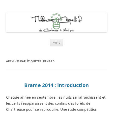
Thomas Capelli Photos Chartreuse
La chartreuse à l'état pur
Aller
Menu
au
contenu
ARCHIVES PAR ÉTIQUETTE :
RENARD
Brame 2014 : introduction
Chaque année en septembre, les nuits se rafraîchissent et
les cerfs réapparaissent des confins des forêts de
Chartreuse pour se reproduire. Une rude compétition