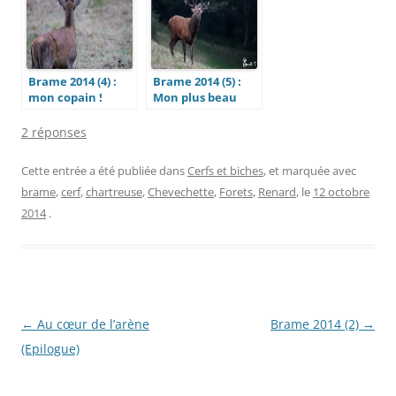
Brame 2014 (4) :
Brame 2014 (5) :
mon copain !
Mon plus beau
souvenir
2 réponses
Cette entrée a été publiée dans
Cerfs et biches
, et marquée avec
brame
,
cerf
,
chartreuse
,
Chevechette
,
Forets
,
Renard
, le
12 octobre
2014
.
Navigation
←
Au cœur de l’arène
Brame 2014 (2)
→
des
(Epilogue)
articles