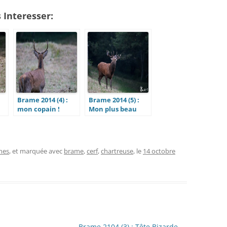
 Interesser:
Brame 2014 (4) :
Brame 2014 (5) :
mon copain !
Mon plus beau
souvenir
ches
, et marquée avec
brame
,
cerf
,
chartreuse
, le
14 octobre
Brame 2104 (3) : Tête Bizarde
→