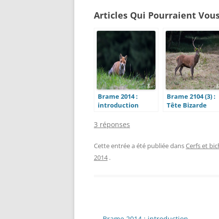
Articles Qui Pourraient Vous
Brame 2014 :
Brame 2104 (3) :
introduction
Tête Bizarde
3 réponses
Cette entrée a été publiée dans
Cerfs et bi
2014
.
Navigation
←
Brame 2014 : introduction