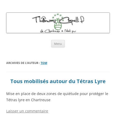
Thomas Capelli Photos Chartreuse
La chartreuse à l'état pur
Aller
Menu
au
contenu
ARCHIVES DE L’AUTEUR :
TOM
Tous mobilisés autour du Tétras Lyre
Mise en place de deux zones de quiétude pour protéger le
Tétras lyre en Chartreuse
Laisser un commentaire