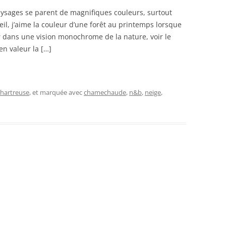
aysages se parent de magnifiques couleurs, surtout
eil, j’aime la couleur d’une forêt au printemps lorsque
ter dans une vision monochrome de la nature, voir le
en valeur la […]
hartreuse
, et marquée avec
chamechaude
,
n&b
,
neige
,