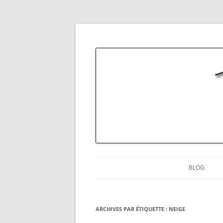
La chartreuse à l'état pur
Thomas Capelli Pho
BLOG
ARCHIVES PAR ÉTIQUETTE :
NEIGE