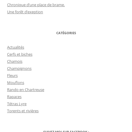
Chronique d’une place de brame.
Une forêt d’exeption
CATÉGORIES
Actualités
Cerfs et biches
Chamois
Champignons
Fleurs
Mouflons
Rando en Chartreuse
Rapaces
Tétras Lyre
Torents et rivières
SUIVEZ MOI SUR FACEBOOK :