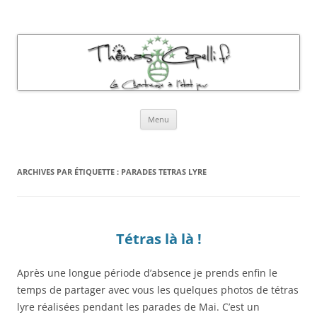
Thomas Capelli Photos Chartreuse
La chartreuse à l'état pur
Aller
Menu
au
contenu
ARCHIVES PAR ÉTIQUETTE :
PARADES TETRAS LYRE
Tétras là là !
Après une longue période d’absence je prends enfin le
temps de partager avec vous les quelques photos de tétras
lyre réalisées pendant les parades de Mai. C’est un