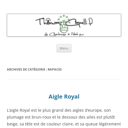
Thomas Capelli Photos Chartreuse
La chartreuse à l'état pur
Aller
Menu
au
contenu
ARCHIVES DE CATÉGORIE :
RAPACES
Aigle Royal
L’aigle Royal est le plus grand des aigles d’europe, son
plumage est brun-roux et le dessous des ailes est plutôt
beige, sa tête est de couleur claire, et sa queue légèrement