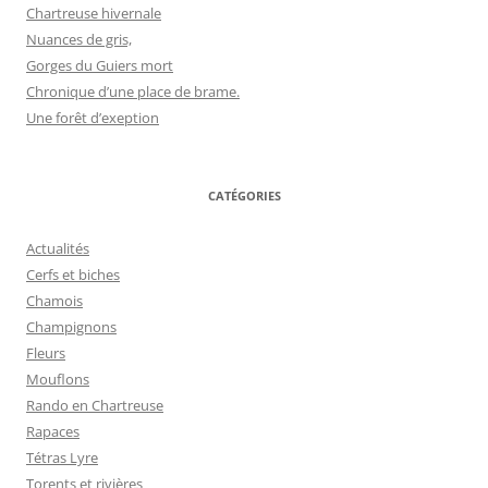
Chartreuse hivernale
Nuances de gris,
Gorges du Guiers mort
Chronique d’une place de brame.
Une forêt d’exeption
CATÉGORIES
Actualités
Cerfs et biches
Chamois
Champignons
Fleurs
Mouflons
Rando en Chartreuse
Rapaces
Tétras Lyre
Torents et rivières