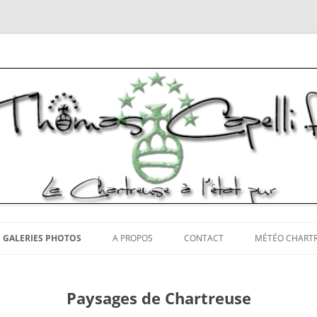
tos Chartreuse
Aller
au
GALERIES PHOTOS
A PROPOS
CONTACT
MÉTÉO CHART
contenu
Paysages de Chartreuse