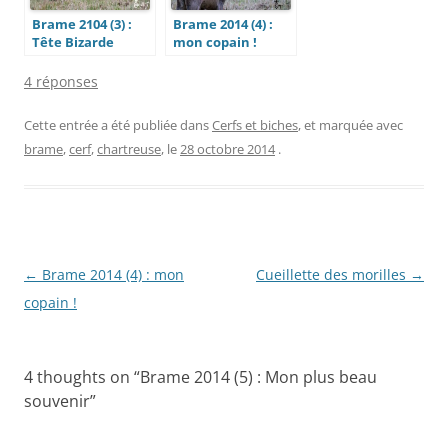
Brame 2104 (3) :
Brame 2014 (4) :
Tête Bizarde
mon copain !
4 réponses
Cette entrée a été publiée dans
Cerfs et biches
, et marquée avec
brame
,
cerf
,
chartreuse
, le
28 octobre 2014
.
Navigation
←
Brame 2014 (4) : mon
Cueillette des morilles
→
des
copain !
articles
4 thoughts on “
Brame 2014 (5) : Mon plus beau
souvenir
”