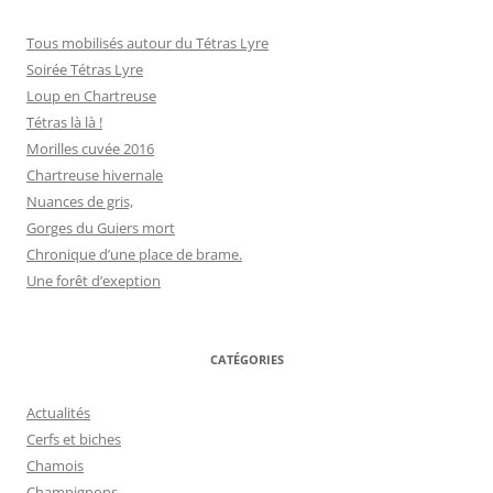
Tous mobilisés autour du Tétras Lyre
Soirée Tétras Lyre
Loup en Chartreuse
Tétras là là !
Morilles cuvée 2016
Chartreuse hivernale
Nuances de gris,
Gorges du Guiers mort
Chronique d’une place de brame.
Une forêt d’exeption
CATÉGORIES
Actualités
Cerfs et biches
Chamois
Champignons