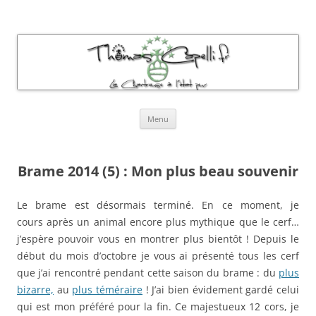
Thomas Capelli Photos Chartreuse
La chartreuse à l'état pur
Aller
Menu
au
contenu
Brame 2014 (5) : Mon plus beau souvenir
Le brame est désormais terminé. En ce moment, je
cours après un animal encore plus mythique que le cerf…
j’espère pouvoir vous en montrer plus bientôt ! Depuis le
début du mois d’octobre je vous ai présenté tous les cerf
que j’ai rencontré pendant cette saison du brame : du
plus
bizarre,
au
plus téméraire
! J’ai bien évidement gardé celui
qui est mon préféré pour la fin. Ce majestueux 12 cors, je