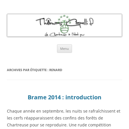
Thomas Capelli Photos Chartreuse
La chartreuse à l'état pur
Aller
Menu
au
contenu
ARCHIVES PAR ÉTIQUETTE :
RENARD
Brame 2014 : introduction
Chaque année en septembre, les nuits se rafraîchissent et
les cerfs réapparaissent des confins des forêts de
Chartreuse pour se reproduire. Une rude compétition