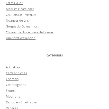
Tétras là là !
Morilles cuvée 2016
Chartreuse hivernale
Nuances de gris,
Gorges du Guiers mort
Chronique d’une place de brame.
Une forêt d’exeption
CATÉGORIES
Actualités
Cerfs et biches
Chamois
Champignons
Fleurs
Mouflons
Rando en Chartreuse
Rapaces