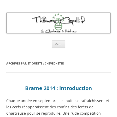
Thomas Capelli Photos Chartreuse
La chartreuse à l'état pur
Aller
Menu
au
contenu
ARCHIVES PAR ÉTIQUETTE :
CHEVECHETTE
Brame 2014 : introduction
Chaque année en septembre, les nuits se rafraîchissent et
les cerfs réapparaissent des confins des forêts de
Chartreuse pour se reproduire. Une rude compétition