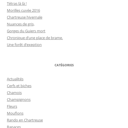
Tétras là là !
Morilles cuvée 2016
Chartreuse hivernale
Nuances de gris,
Gorges du Guiers mort
Chronique d’une place de brame.
Une forêt d’exeption
CATÉGORIES
Actualités
Cerfs et biches
Chamois
Champignons
Fleurs
Mouflons
Rando en Chartreuse
Rapaces