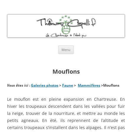
Thomas Capelli Photos Chartreuse
La chartreuse à l'état pur
Aller
Menu
au
contenu
Mouflons
Vous êtes ici
:
Galeries photos
>
Faune
>
Mammifères
>Mouflons
Le mouflon est en pleine expansion en Chartreuse. En
hiver les troupeaux descendent dans les vallées pour fuir
la neige, trouver de la nourriture, et mettre au monde les
petits agneaux. En été, ils reprennent de l’altitude et
certains troupeaux s’installent dans les alpages. Il n’est pas