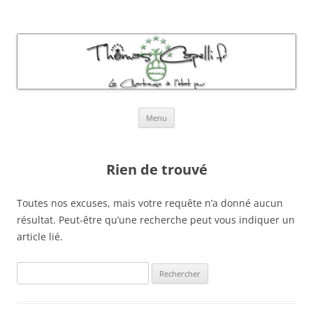
Thomas Capelli Photos Chartreuse
La chartreuse à l'état pur
Aller
Menu
au
contenu
Rien de trouvé
Toutes nos excuses, mais votre requête n’a donné aucun
résultat. Peut-être qu’une recherche peut vous indiquer un
article lié.
Rechercher :