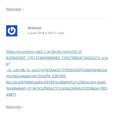
↓
Répondre
Antoine
3 avril 2018 à 19 h 11 min
https://scontent-cdg2-1.xx.fbcdn.net/v/t31.0-
8/29665087_1767374699986083_7296738828134263212_o.jp
g?
_nc_cat=0&_nc_eui2=v1%3AAeGTjTPItZbNZlPQGMKXg4gUu4
VJszNbG44aeerxKY5OGPN_XZfF3P8-
lbCu0LqdtTMWHxZkVuPEPEfniLdkMNPLy1LZBDqLvg4_epg0
Np68Iw&oh=313e7e52ffeba73152e56234bdc07209&oe=5B3
44B71
↓
Répondre