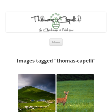
Thomas Capelli Photos Chartreuse
La chartreuse à l'état pur
Aller
Menu
au
contenu
Images tagged "thomas-capelli"