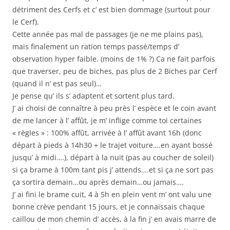
détriment des Cerfs et c’ est bien dommage (surtout pour
le Cerf).
Cette année pas mal de passages (je ne me plains pas),
mais finalement un ration temps passé/temps d’
observation hyper faible. (moins de 1% ?) Ca ne fait parfois
que traverser, peu de biches, pas plus de 2 Biches par Cerf
(quand il n’ est pas seul)…
Je pense qu’ ils s’ adaptent et sortent plus tard.
J’ ai choisi de connaître à peu près l’ espèce et le coin avant
de me lancer à l’ affût, je m’ inflige comme toi certaines
« règles » : 100% affût, arrivée à l’ affût avant 16h (donc
départ à pieds à 14h30 + le trajet voiture….en ayant bossé
jusqu’ à midi….), départ à la nuit (pas au coucher de soleil)
si ça brame à 100m tant pis j’ attends….et si ça ne sort pas
ça sortira demain…ou après demain…ou jamais….
J’ ai fini le brame cuit, 4 à 5h en plein vent m’ ont valu une
bonne crève pendant 15 jours, et je connaissais chaque
caillou de mon chemin d’ accès, à la fin j’ en avais marre de