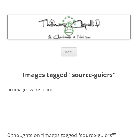
Thomas Capelli Photos Chartreuse
La chartreuse à l'état pur
Aller
Menu
au
contenu
Images tagged "source-guiers"
no images were found
0 thoughts on “
Images tagged "source-guiers"
”