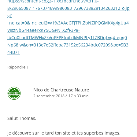
https://scontent-cdg2-1.xx.fbcdn.net/v/t31.0-
8/29665087_1767374699986083_7296738828134263212_o.jp
g?
_nc_cat=0&_nc_eui2=v1%3AAeGTjTPItZbNZlPQGMKXg4gUu4
VJszNbG44aeerxKY5OGPN_XZfF3P8-
lbCu0LqdtTMWHxZkVuPEPEfniLdkMNPLy1LZBDqLvg4_epg0
Np68Iw&oh=313e7e52ffeba73152e56234bdc07209&oe=5B3
44B71
↓
Répondre
Nico de Chartreuse Nature
2 septembre 2018 à 17 h 33 min
Salut Thomas,
Je découvre sur le tard ton site et tes superbes images.