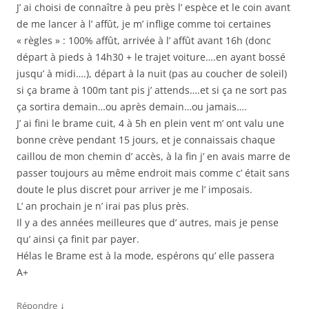
J’ ai choisi de connaître à peu près l’ espèce et le coin avant
de me lancer à l’ affût, je m’ inflige comme toi certaines
« règles » : 100% affût, arrivée à l’ affût avant 16h (donc
départ à pieds à 14h30 + le trajet voiture….en ayant bossé
jusqu’ à midi….), départ à la nuit (pas au coucher de soleil)
si ça brame à 100m tant pis j’ attends….et si ça ne sort pas
ça sortira demain…ou après demain…ou jamais….
J’ ai fini le brame cuit, 4 à 5h en plein vent m’ ont valu une
bonne crève pendant 15 jours, et je connaissais chaque
caillou de mon chemin d’ accès, à la fin j’ en avais marre de
passer toujours au même endroit mais comme c’ était sans
doute le plus discret pour arriver je me l’ imposais.
L’ an prochain je n’ irai pas plus près.
Il y a des années meilleures que d’ autres, mais je pense
qu’ ainsi ça finit par payer.
Hélas le Brame est à la mode, espérons qu’ elle passera
A+
↓
Répondre