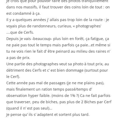
Je crois que pour pouvoir faire des photos tranquillement
dans nos massifs, il faut trouver des coins loin de tout : on
est condamné à ça.
Il y a quelques années j’ allais pas trop loin de la route : je
voyais plus de randonneurs, curieux, « photographes’
….que de Cerfs.
Depuis je vais -beaucoup- plus loin en forêt, ça fatigue, ça
ne paie pas tout le temps mais parfois ça paie…et même si
tu ne vois rien le fait d’ être peinard au milieu des raires n’
a pas de prix.
Une partie des photographes veut sa photo à tout prix, au
détriment des Cerfs et c’ est bien dommage (surtout pour
le Cerf).
Cette année pas mal de passages (je ne me plains pas),
mais finalement un ration temps passé/temps d’
observation hyper faible. (moins de 1% ?) Ca ne fait parfois
que traverser, peu de biches, pas plus de 2 Biches par Cerf
(quand il n’ est pas seul)…
Je pense qu’ ils s’ adaptent et sortent plus tard.