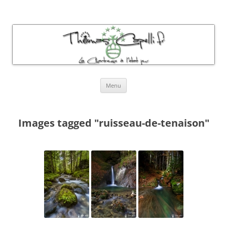
Thomas Capelli Photos Chartreuse
La chartreuse à l'état pur
Aller
Menu
au
contenu
Images tagged "ruisseau-de-tenaison"