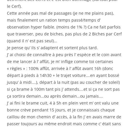
le Cerf).
Cette année pas mal de passages (je ne me plains pas),
mais finalement un ration temps passé/temps d’
observation hyper faible. (moins de 1% ?) Ca ne fait parfois
que traverser, peu de biches, pas plus de 2 Biches par Cerf
(quand il n’ est pas seul)…
Je pense qu’ ils s’ adaptent et sortent plus tard.
J’ ai choisi de connaître à peu près l’ espèce et le coin avant
de me lancer à l’ affût, je m’ inflige comme toi certaines
« règles » : 100% affût, arrivée à l’ affût avant 16h (donc
départ à pieds à 14h30 + le trajet voiture….en ayant bossé
jusqu’ à midi….), départ à la nuit (pas au coucher de soleil)
si ça brame à 100m tant pis j’ attends….et si ça ne sort pas
ça sortira demain…ou après demain…ou jamais….
J’ ai fini le brame cuit, 4 à 5h en plein vent m’ ont valu une
bonne crève pendant 15 jours, et je connaissais chaque
caillou de mon chemin d’ accès, à la fin j’ en avais marre de
passer toujours au même endroit mais comme c’ était sans