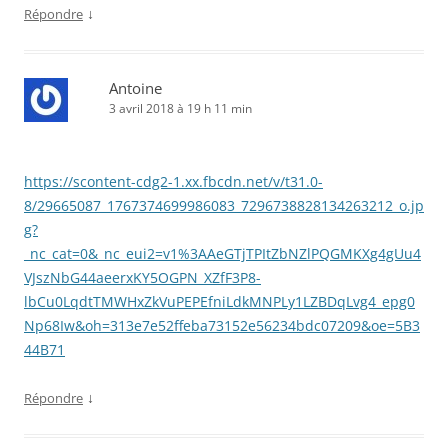
↓
Répondre
Antoine
3 avril 2018 à 19 h 11 min
https://scontent-cdg2-1.xx.fbcdn.net/v/t31.0-
8/29665087_1767374699986083_7296738828134263212_o.jp
g?
_nc_cat=0&_nc_eui2=v1%3AAeGTjTPItZbNZlPQGMKXg4gUu4
VJszNbG44aeerxKY5OGPN_XZfF3P8-
lbCu0LqdtTMWHxZkVuPEPEfniLdkMNPLy1LZBDqLvg4_epg0
Np68Iw&oh=313e7e52ffeba73152e56234bdc07209&oe=5B3
44B71
↓
Répondre