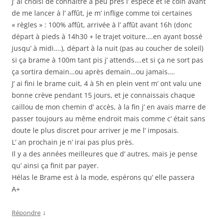
J’ ai choisi de connaître à peu près l’ espèce et le coin avant
de me lancer à l’ affût, je m’ inflige comme toi certaines
« règles » : 100% affût, arrivée à l’ affût avant 16h (donc
départ à pieds à 14h30 + le trajet voiture….en ayant bossé
jusqu’ à midi….), départ à la nuit (pas au coucher de soleil)
si ça brame à 100m tant pis j’ attends….et si ça ne sort pas
ça sortira demain…ou après demain…ou jamais….
J’ ai fini le brame cuit, 4 à 5h en plein vent m’ ont valu une
bonne crève pendant 15 jours, et je connaissais chaque
caillou de mon chemin d’ accès, à la fin j’ en avais marre de
passer toujours au même endroit mais comme c’ était sans
doute le plus discret pour arriver je me l’ imposais.
L’ an prochain je n’ irai pas plus près.
Il y a des années meilleures que d’ autres, mais je pense
qu’ ainsi ça finit par payer.
Hélas le Brame est à la mode, espérons qu’ elle passera
A+
↓
Répondre