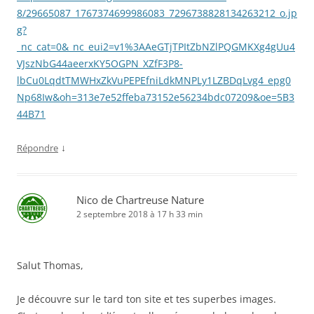
8/29665087_1767374699986083_7296738828134263212_o.jp
g?
_nc_cat=0&_nc_eui2=v1%3AAeGTjTPItZbNZlPQGMKXg4gUu4
VJszNbG44aeerxKY5OGPN_XZfF3P8-
lbCu0LqdtTMWHxZkVuPEPEfniLdkMNPLy1LZBDqLvg4_epg0
Np68Iw&oh=313e7e52ffeba73152e56234bdc07209&oe=5B3
44B71
↓
Répondre
Nico de Chartreuse Nature
2 septembre 2018 à 17 h 33 min
Salut Thomas,
Je découvre sur le tard ton site et tes superbes images.