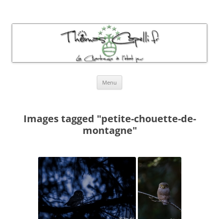
Thomas Capelli Photos Chartreuse
La chartreuse à l'état pur
Aller
Menu
au
contenu
Images tagged "petite-chouette-de-
montagne"