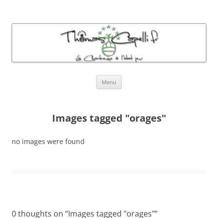
Thomas Capelli Photos Chartreuse
La chartreuse à l'état pur
Aller
Menu
au
contenu
Images tagged "orages"
no images were found
0 thoughts on “
Images tagged "orages"
”