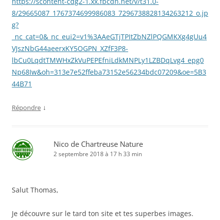
https://scontent-cdg2-1.xx.fbcdn.net/v/t31.0-
8/29665087_1767374699986083_7296738828134263212_o.jp
g?
_nc_cat=0&_nc_eui2=v1%3AAeGTjTPItZbNZlPQGMKXg4gUu4
VJszNbG44aeerxKY5OGPN_XZfF3P8-
lbCu0LqdtTMWHxZkVuPEPEfniLdkMNPLy1LZBDqLvg4_epg0
Np68Iw&oh=313e7e52ffeba73152e56234bdc07209&oe=5B3
44B71
↓
Répondre
Nico de Chartreuse Nature
2 septembre 2018 à 17 h 33 min
Salut Thomas,
Je découvre sur le tard ton site et tes superbes images.