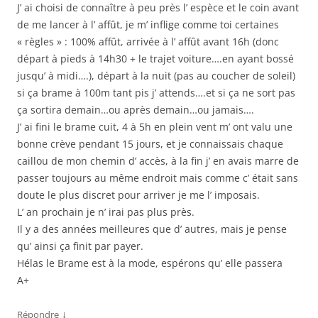
J’ ai choisi de connaître à peu près l’ espèce et le coin avant
de me lancer à l’ affût, je m’ inflige comme toi certaines
« règles » : 100% affût, arrivée à l’ affût avant 16h (donc
départ à pieds à 14h30 + le trajet voiture….en ayant bossé
jusqu’ à midi….), départ à la nuit (pas au coucher de soleil)
si ça brame à 100m tant pis j’ attends….et si ça ne sort pas
ça sortira demain…ou après demain…ou jamais….
J’ ai fini le brame cuit, 4 à 5h en plein vent m’ ont valu une
bonne crève pendant 15 jours, et je connaissais chaque
caillou de mon chemin d’ accès, à la fin j’ en avais marre de
passer toujours au même endroit mais comme c’ était sans
doute le plus discret pour arriver je me l’ imposais.
L’ an prochain je n’ irai pas plus près.
Il y a des années meilleures que d’ autres, mais je pense
qu’ ainsi ça finit par payer.
Hélas le Brame est à la mode, espérons qu’ elle passera
A+
↓
Répondre