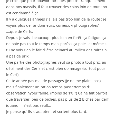
Je crois que pour pouvoir faire des photos tranquillement
dans nos massifs, il faut trouver des coins loin de tout : on
est condamné à ça.
Il y a quelques années j’ allais pas trop loin de la route : je
voyais plus de randonneurs, curieux, « photographes’
….que de Cerfs.
Depuis je vais -beaucoup- plus loin en forêt, ça fatigue, ça
ne paie pas tout le temps mais parfois ça paie…et même si
tu ne vois rien le fait d’ être peinard au milieu des raires n’
a pas de prix.
Une partie des photographes veut sa photo à tout prix, au
détriment des Cerfs et c’ est bien dommage (surtout pour
le Cerf).
Cette année pas mal de passages (je ne me plains pas),
mais finalement un ration temps passé/temps d’
observation hyper faible. (moins de 1% ?) Ca ne fait parfois
que traverser, peu de biches, pas plus de 2 Biches par Cerf
(quand il n’ est pas seul)…
Je pense qu’ ils s’ adaptent et sortent plus tard.