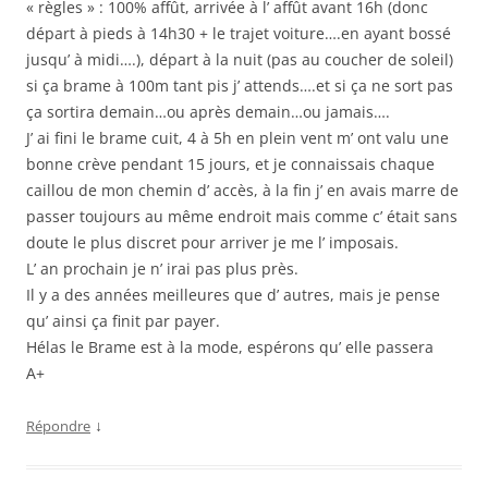
« règles » : 100% affût, arrivée à l’ affût avant 16h (donc
départ à pieds à 14h30 + le trajet voiture….en ayant bossé
jusqu’ à midi….), départ à la nuit (pas au coucher de soleil)
si ça brame à 100m tant pis j’ attends….et si ça ne sort pas
ça sortira demain…ou après demain…ou jamais….
J’ ai fini le brame cuit, 4 à 5h en plein vent m’ ont valu une
bonne crève pendant 15 jours, et je connaissais chaque
caillou de mon chemin d’ accès, à la fin j’ en avais marre de
passer toujours au même endroit mais comme c’ était sans
doute le plus discret pour arriver je me l’ imposais.
L’ an prochain je n’ irai pas plus près.
Il y a des années meilleures que d’ autres, mais je pense
qu’ ainsi ça finit par payer.
Hélas le Brame est à la mode, espérons qu’ elle passera
A+
↓
Répondre