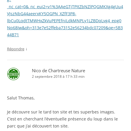
_nc_cat=0&_nc_eui2=v1%3AAeGTjTPItZbNZlPQGMKXg4gUu4
VJszNbG44aeerxKY5OGPN_XZfF3P8-
lbCu0LqdtTMWHxZkVuPEPEfniLdkMNPLy1LZBDqLvg4_epg0
Np68Iw&oh=313e7e52ffeba73152e56234bdc07209&oe=5B3
44B71
↓
Répondre
Nico de Chartreuse Nature
2 septembre 2018 à 17 h 33 min
Salut Thomas,
Je découvre sur le tard ton site et tes superbes images.
C’est en cherchant l’éventuelle présence du loup dans le
parc que j’ai découvert ton site.