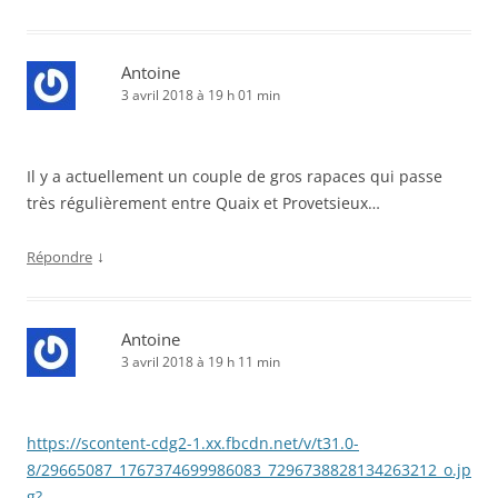
Antoine
3 avril 2018 à 19 h 01 min
Il y a actuellement un couple de gros rapaces qui passe
très régulièrement entre Quaix et Provetsieux…
↓
Répondre
Antoine
3 avril 2018 à 19 h 11 min
https://scontent-cdg2-1.xx.fbcdn.net/v/t31.0-
8/29665087_1767374699986083_7296738828134263212_o.jp
g?