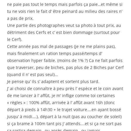
ne paie pas tout le temps mais parfois ça paie…et même si
tu ne vois rien le fait d’ être peinard au milieu des raires n’
a pas de prix.
Une partie des photographes veut sa photo à tout prix, au
détriment des Cerfs et c’ est bien dommage (surtout pour
le Cerf).
Cette année pas mal de passages (je ne me plains pas),
mais finalement un ration temps passé/temps d’
observation hyper faible. (moins de 1% ?) Ca ne fait parfois
que traverser, peu de biches, pas plus de 2 Biches par Cerf
(quand il n’ est pas seul)…
Je pense qu’ ils s’ adaptent et sortent plus tard.
J’ ai choisi de connaître à peu près l’ espèce et le coin avant
de me lancer à l’ affût, je m’ inflige comme toi certaines
« règles » : 100% affût, arrivée à l’ affût avant 16h (donc
départ à pieds à 14h30 + le trajet voiture….en ayant bossé
jusqu’ à midi….), départ à la nuit (pas au coucher de soleil)
si ça brame à 100m tant pis j’ attends….et si ça ne sort pas
ça sortira demain…ou après demain…ou jamais….