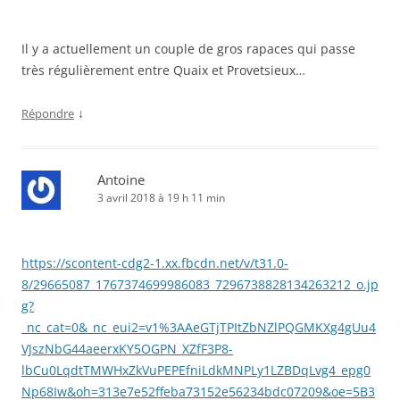
Il y a actuellement un couple de gros rapaces qui passe
très régulièrement entre Quaix et Provetsieux…
↓
Répondre
Antoine
3 avril 2018 à 19 h 11 min
https://scontent-cdg2-1.xx.fbcdn.net/v/t31.0-
8/29665087_1767374699986083_7296738828134263212_o.jp
g?
_nc_cat=0&_nc_eui2=v1%3AAeGTjTPItZbNZlPQGMKXg4gUu4
VJszNbG44aeerxKY5OGPN_XZfF3P8-
lbCu0LqdtTMWHxZkVuPEPEfniLdkMNPLy1LZBDqLvg4_epg0
Np68Iw&oh=313e7e52ffeba73152e56234bdc07209&oe=5B3