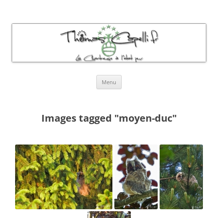
Thomas Capelli Photos Chartreuse
La chartreuse à l'état pur
Aller
Menu
au
contenu
Images tagged "moyen-duc"