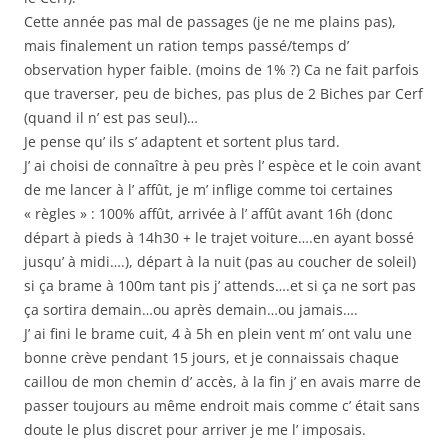
Cette année pas mal de passages (je ne me plains pas),
mais finalement un ration temps passé/temps d’
observation hyper faible. (moins de 1% ?) Ca ne fait parfois
que traverser, peu de biches, pas plus de 2 Biches par Cerf
(quand il n’ est pas seul)…
Je pense qu’ ils s’ adaptent et sortent plus tard.
J’ ai choisi de connaître à peu près l’ espèce et le coin avant
de me lancer à l’ affût, je m’ inflige comme toi certaines
« règles » : 100% affût, arrivée à l’ affût avant 16h (donc
départ à pieds à 14h30 + le trajet voiture….en ayant bossé
jusqu’ à midi….), départ à la nuit (pas au coucher de soleil)
si ça brame à 100m tant pis j’ attends….et si ça ne sort pas
ça sortira demain…ou après demain…ou jamais….
J’ ai fini le brame cuit, 4 à 5h en plein vent m’ ont valu une
bonne crève pendant 15 jours, et je connaissais chaque
caillou de mon chemin d’ accès, à la fin j’ en avais marre de
passer toujours au même endroit mais comme c’ était sans
doute le plus discret pour arriver je me l’ imposais.