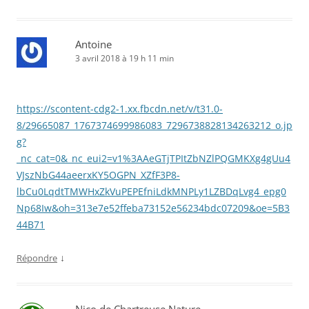
Antoine
3 avril 2018 à 19 h 11 min
https://scontent-cdg2-1.xx.fbcdn.net/v/t31.0-
8/29665087_1767374699986083_7296738828134263212_o.jp
g?
_nc_cat=0&_nc_eui2=v1%3AAeGTjTPItZbNZlPQGMKXg4gUu4
VJszNbG44aeerxKY5OGPN_XZfF3P8-
lbCu0LqdtTMWHxZkVuPEPEfniLdkMNPLy1LZBDqLvg4_epg0
Np68Iw&oh=313e7e52ffeba73152e56234bdc07209&oe=5B3
44B71
↓
Répondre