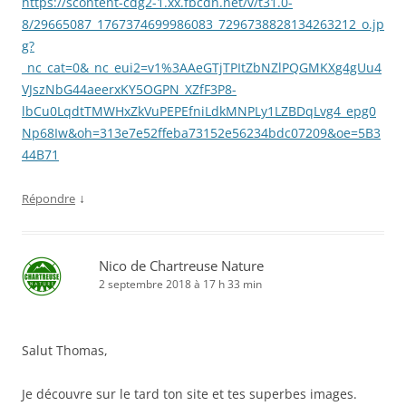
https://scontent-cdg2-1.xx.fbcdn.net/v/t31.0-
8/29665087_1767374699986083_7296738828134263212_o.jp
g?
_nc_cat=0&_nc_eui2=v1%3AAeGTjTPItZbNZlPQGMKXg4gUu4
VJszNbG44aeerxKY5OGPN_XZfF3P8-
lbCu0LqdtTMWHxZkVuPEPEfniLdkMNPLy1LZBDqLvg4_epg0
Np68Iw&oh=313e7e52ffeba73152e56234bdc07209&oe=5B3
44B71
↓
Répondre
Nico de Chartreuse Nature
2 septembre 2018 à 17 h 33 min
Salut Thomas,
Je découvre sur le tard ton site et tes superbes images.