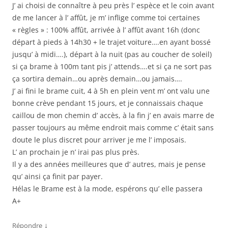
J’ ai choisi de connaître à peu près l’ espèce et le coin avant
de me lancer à l’ affût, je m’ inflige comme toi certaines
« règles » : 100% affût, arrivée à l’ affût avant 16h (donc
départ à pieds à 14h30 + le trajet voiture….en ayant bossé
jusqu’ à midi….), départ à la nuit (pas au coucher de soleil)
si ça brame à 100m tant pis j’ attends….et si ça ne sort pas
ça sortira demain…ou après demain…ou jamais….
J’ ai fini le brame cuit, 4 à 5h en plein vent m’ ont valu une
bonne crève pendant 15 jours, et je connaissais chaque
caillou de mon chemin d’ accès, à la fin j’ en avais marre de
passer toujours au même endroit mais comme c’ était sans
doute le plus discret pour arriver je me l’ imposais.
L’ an prochain je n’ irai pas plus près.
Il y a des années meilleures que d’ autres, mais je pense
qu’ ainsi ça finit par payer.
Hélas le Brame est à la mode, espérons qu’ elle passera
A+
↓
Répondre