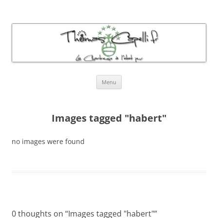
Thomas Capelli Photos Chartreuse
La chartreuse à l'état pur
Aller
Menu
au
contenu
Images tagged "habert"
no images were found
0 thoughts on “
Images tagged "habert"
”