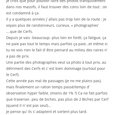
Je crois que pour pouvoir faire des photos tranquillement
dans nos massifs, il faut trouver des coins loin de tout : on
est condamné à ça.
Il y a quelques années j’ allais pas trop loin de la route : je
voyais plus de randonneurs, curieux, « photographes’
….que de Cerfs.
Depuis je vais -beaucoup- plus loin en forêt, ça fatigue, ça
ne paie pas tout le temps mais parfois ça paie…et même si
tu ne vois rien le fait d’ être peinard au milieu des raires n’
a pas de prix.
Une partie des photographes veut sa photo à tout prix, au
détriment des Cerfs et c’ est bien dommage (surtout pour
le Cerf).
Cette année pas mal de passages (je ne me plains pas),
mais finalement un ration temps passé/temps d’
observation hyper faible. (moins de 1% ?) Ca ne fait parfois
que traverser, peu de biches, pas plus de 2 Biches par Cerf
(quand il n’ est pas seul)…
Je pense qu’ ils s’ adaptent et sortent plus tard.