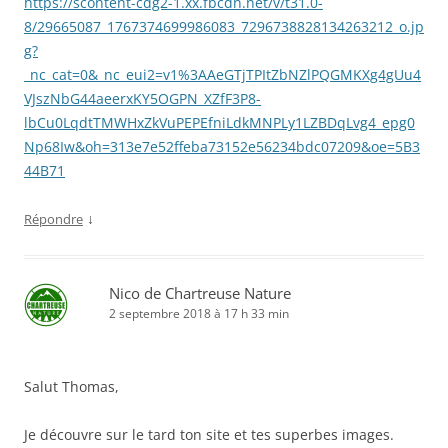
https://scontent-cdg2-1.xx.fbcdn.net/v/t31.0-
8/29665087_1767374699986083_7296738828134263212_o.jp
g?
_nc_cat=0&_nc_eui2=v1%3AAeGTjTPItZbNZlPQGMKXg4gUu4
VJszNbG44aeerxKY5OGPN_XZfF3P8-
lbCu0LqdtTMWHxZkVuPEPEfniLdkMNPLy1LZBDqLvg4_epg0
Np68Iw&oh=313e7e52ffeba73152e56234bdc07209&oe=5B3
44B71
↓
Répondre
Nico de Chartreuse Nature
2 septembre 2018 à 17 h 33 min
Salut Thomas,
Je découvre sur le tard ton site et tes superbes images.