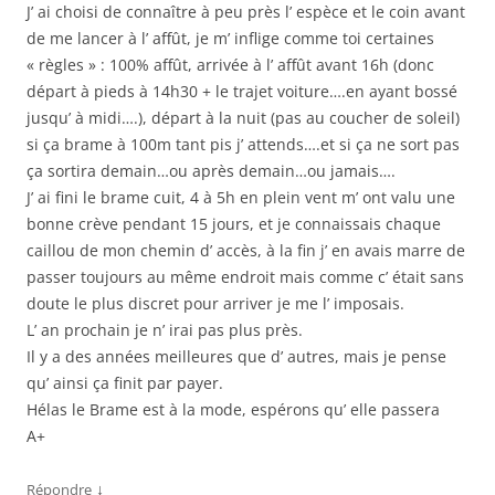
J’ ai choisi de connaître à peu près l’ espèce et le coin avant
de me lancer à l’ affût, je m’ inflige comme toi certaines
« règles » : 100% affût, arrivée à l’ affût avant 16h (donc
départ à pieds à 14h30 + le trajet voiture….en ayant bossé
jusqu’ à midi….), départ à la nuit (pas au coucher de soleil)
si ça brame à 100m tant pis j’ attends….et si ça ne sort pas
ça sortira demain…ou après demain…ou jamais….
J’ ai fini le brame cuit, 4 à 5h en plein vent m’ ont valu une
bonne crève pendant 15 jours, et je connaissais chaque
caillou de mon chemin d’ accès, à la fin j’ en avais marre de
passer toujours au même endroit mais comme c’ était sans
doute le plus discret pour arriver je me l’ imposais.
L’ an prochain je n’ irai pas plus près.
Il y a des années meilleures que d’ autres, mais je pense
qu’ ainsi ça finit par payer.
Hélas le Brame est à la mode, espérons qu’ elle passera
A+
↓
Répondre