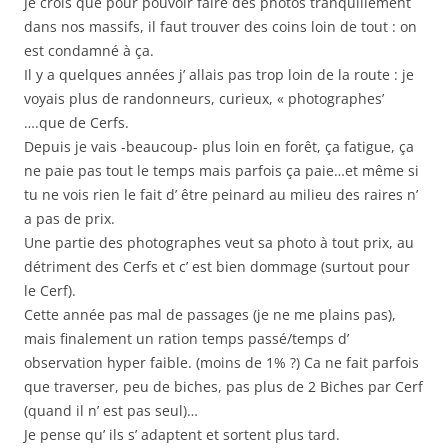
Je crois que pour pouvoir faire des photos tranquillement
dans nos massifs, il faut trouver des coins loin de tout : on
est condamné à ça.
Il y a quelques années j’ allais pas trop loin de la route : je
voyais plus de randonneurs, curieux, « photographes’
….que de Cerfs.
Depuis je vais -beaucoup- plus loin en forêt, ça fatigue, ça
ne paie pas tout le temps mais parfois ça paie…et même si
tu ne vois rien le fait d’ être peinard au milieu des raires n’
a pas de prix.
Une partie des photographes veut sa photo à tout prix, au
détriment des Cerfs et c’ est bien dommage (surtout pour
le Cerf).
Cette année pas mal de passages (je ne me plains pas),
mais finalement un ration temps passé/temps d’
observation hyper faible. (moins de 1% ?) Ca ne fait parfois
que traverser, peu de biches, pas plus de 2 Biches par Cerf
(quand il n’ est pas seul)…
Je pense qu’ ils s’ adaptent et sortent plus tard.