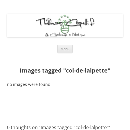
Thomas Capelli Photos Chartreuse
La chartreuse à l'état pur
Aller
Menu
au
contenu
Images tagged "col-de-lalpette"
no images were found
0 thoughts on “
Images tagged "col-de-lalpette"
”