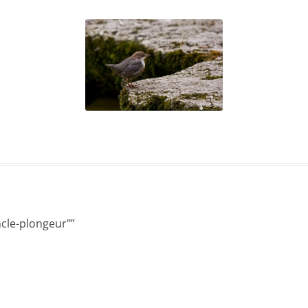
ncle-plongeur"
”