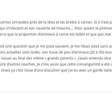
cornes enroulées près de la tête) et les brebis à cornes. Si il n’est
s qui s’infectent et son couverte de mouche…. Pour autant le phéno
arce que la proportion d’animaux à corne est faible et que pas mal
est une question que je me pose souvent. Je me l’étais posé sans 
ons actuelles sont isolés, son issue de peu d’animaux (20 à 30) is
t issues au final des même « grands parents ». J’avais entendu di
duire d’autres souches. Je crois aussi que cette consanguinité a ét
(mais ça c’est issue d’une discution que j’ai eu avec un garde italie