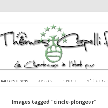
tos Chartreuse
Aller
au
GALERIES PHOTOS
A PROPOS
CONTACT
MÉTÉO CHART
contenu
Images tagged "cincle-plongeur"