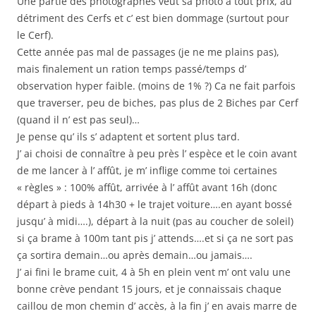
Une partie des photographes veut sa photo à tout prix, au
détriment des Cerfs et c’ est bien dommage (surtout pour
le Cerf).
Cette année pas mal de passages (je ne me plains pas),
mais finalement un ration temps passé/temps d’
observation hyper faible. (moins de 1% ?) Ca ne fait parfois
que traverser, peu de biches, pas plus de 2 Biches par Cerf
(quand il n’ est pas seul)…
Je pense qu’ ils s’ adaptent et sortent plus tard.
J’ ai choisi de connaître à peu près l’ espèce et le coin avant
de me lancer à l’ affût, je m’ inflige comme toi certaines
« règles » : 100% affût, arrivée à l’ affût avant 16h (donc
départ à pieds à 14h30 + le trajet voiture….en ayant bossé
jusqu’ à midi….), départ à la nuit (pas au coucher de soleil)
si ça brame à 100m tant pis j’ attends….et si ça ne sort pas
ça sortira demain…ou après demain…ou jamais….
J’ ai fini le brame cuit, 4 à 5h en plein vent m’ ont valu une
bonne crève pendant 15 jours, et je connaissais chaque
caillou de mon chemin d’ accès, à la fin j’ en avais marre de