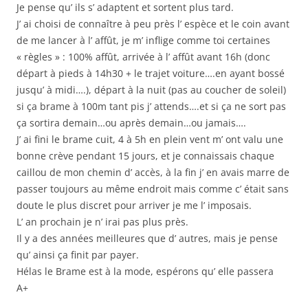
Je pense qu’ ils s’ adaptent et sortent plus tard.
J’ ai choisi de connaître à peu près l’ espèce et le coin avant
de me lancer à l’ affût, je m’ inflige comme toi certaines
« règles » : 100% affût, arrivée à l’ affût avant 16h (donc
départ à pieds à 14h30 + le trajet voiture….en ayant bossé
jusqu’ à midi….), départ à la nuit (pas au coucher de soleil)
si ça brame à 100m tant pis j’ attends….et si ça ne sort pas
ça sortira demain…ou après demain…ou jamais….
J’ ai fini le brame cuit, 4 à 5h en plein vent m’ ont valu une
bonne crève pendant 15 jours, et je connaissais chaque
caillou de mon chemin d’ accès, à la fin j’ en avais marre de
passer toujours au même endroit mais comme c’ était sans
doute le plus discret pour arriver je me l’ imposais.
L’ an prochain je n’ irai pas plus près.
Il y a des années meilleures que d’ autres, mais je pense
qu’ ainsi ça finit par payer.
Hélas le Brame est à la mode, espérons qu’ elle passera
A+