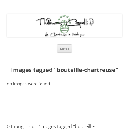
Thomas Capelli Photos Chartreuse
La chartreuse à l'état pur
Aller
Menu
au
contenu
Images tagged "bouteille-chartreuse"
no images were found
0 thoughts on “
Images tagged "bouteille-