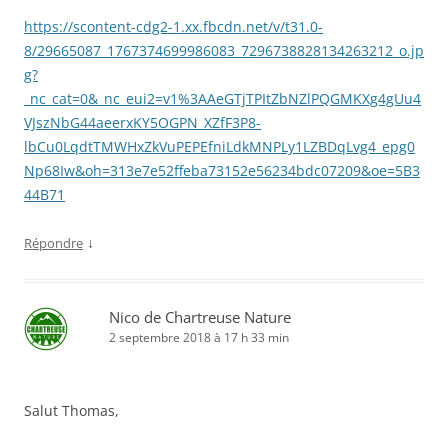
https://scontent-cdg2-1.xx.fbcdn.net/v/t31.0-
8/29665087_1767374699986083_7296738828134263212_o.jp
g?
_nc_cat=0&_nc_eui2=v1%3AAeGTjTPItZbNZlPQGMKXg4gUu4
VJszNbG44aeerxKY5OGPN_XZfF3P8-
lbCu0LqdtTMWHxZkVuPEPEfniLdkMNPLy1LZBDqLvg4_epg0
Np68Iw&oh=313e7e52ffeba73152e56234bdc07209&oe=5B3
44B71
↓
Répondre
Nico de Chartreuse Nature
2 septembre 2018 à 17 h 33 min
Salut Thomas,