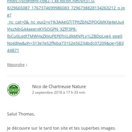
https://scontent-cdg2-1.xx.fbcdn.net/v/t31.0-
8/29665087_1767374699986083_7296738828134263212_o.jp
g?
_nc_cat=0&_nc_eui2=v1%3AAeGTjTPItZbNZlPQGMKXg4gUu4
VJszNbG44aeerxKY5OGPN_XZfF3P8-
lbCu0LqdtTMWHxZkVuPEPEfniLdkMNPLy1LZBDqLvg4_epg0
Np68Iw&oh=313e7e52ffeba73152e56234bdc07209&oe=5B3
44B71
↓
Répondre
Nico de Chartreuse Nature
2 septembre 2018 à 17 h 33 min
Salut Thomas,
Je découvre sur le tard ton site et tes superbes images.