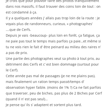
Je crois que pour pouvoir faire des photos tranquillement
dans nos massifs, il faut trouver des coins loin de tout : on
est condamné à ça.
Il y a quelques années j’ allais pas trop loin de la route : je
voyais plus de randonneurs, curieux, « photographes’
….que de Cerfs.
Depuis je vais -beaucoup- plus loin en forêt, ça fatigue, ça
ne paie pas tout le temps mais parfois ça paie…et même si
tu ne vois rien le fait d’ être peinard au milieu des raires n’
a pas de prix.
Une partie des photographes veut sa photo à tout prix, au
détriment des Cerfs et c’ est bien dommage (surtout pour
le Cerf).
Cette année pas mal de passages (je ne me plains pas),
mais finalement un ration temps passé/temps d’
observation hyper faible. (moins de 1% ?) Ca ne fait parfois
que traverser, peu de biches, pas plus de 2 Biches par Cerf
(quand il n’ est pas seul)…
Je pense qu’ ils s’ adaptent et sortent plus tard.