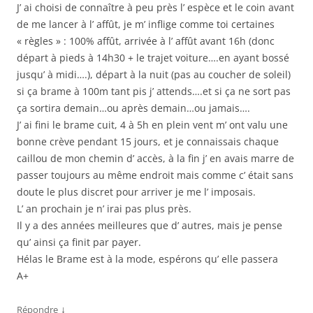
J’ ai choisi de connaître à peu près l’ espèce et le coin avant
de me lancer à l’ affût, je m’ inflige comme toi certaines
« règles » : 100% affût, arrivée à l’ affût avant 16h (donc
départ à pieds à 14h30 + le trajet voiture….en ayant bossé
jusqu’ à midi….), départ à la nuit (pas au coucher de soleil)
si ça brame à 100m tant pis j’ attends….et si ça ne sort pas
ça sortira demain…ou après demain…ou jamais….
J’ ai fini le brame cuit, 4 à 5h en plein vent m’ ont valu une
bonne crève pendant 15 jours, et je connaissais chaque
caillou de mon chemin d’ accès, à la fin j’ en avais marre de
passer toujours au même endroit mais comme c’ était sans
doute le plus discret pour arriver je me l’ imposais.
L’ an prochain je n’ irai pas plus près.
Il y a des années meilleures que d’ autres, mais je pense
qu’ ainsi ça finit par payer.
Hélas le Brame est à la mode, espérons qu’ elle passera
A+
↓
Répondre