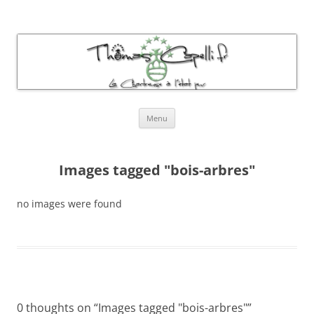
Thomas Capelli Photos Chartreuse
La chartreuse à l'état pur
Aller
Menu
au
contenu
Images tagged "bois-arbres"
no images were found
0 thoughts on “
Images tagged "bois-arbres"
”