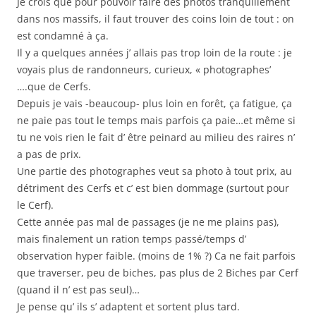
Je crois que pour pouvoir faire des photos tranquillement
dans nos massifs, il faut trouver des coins loin de tout : on
est condamné à ça.
Il y a quelques années j’ allais pas trop loin de la route : je
voyais plus de randonneurs, curieux, « photographes’
….que de Cerfs.
Depuis je vais -beaucoup- plus loin en forêt, ça fatigue, ça
ne paie pas tout le temps mais parfois ça paie…et même si
tu ne vois rien le fait d’ être peinard au milieu des raires n’
a pas de prix.
Une partie des photographes veut sa photo à tout prix, au
détriment des Cerfs et c’ est bien dommage (surtout pour
le Cerf).
Cette année pas mal de passages (je ne me plains pas),
mais finalement un ration temps passé/temps d’
observation hyper faible. (moins de 1% ?) Ca ne fait parfois
que traverser, peu de biches, pas plus de 2 Biches par Cerf
(quand il n’ est pas seul)…
Je pense qu’ ils s’ adaptent et sortent plus tard.