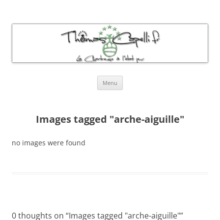
Thomas Capelli Photos Chartreuse
La chartreuse à l'état pur
Aller
Menu
au
contenu
Images tagged "arche-aiguille"
no images were found
0 thoughts on “
Images tagged "arche-aiguille"
”