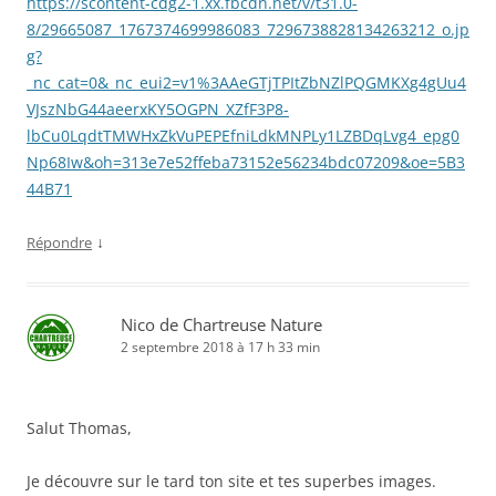
https://scontent-cdg2-1.xx.fbcdn.net/v/t31.0-
8/29665087_1767374699986083_7296738828134263212_o.jp
g?
_nc_cat=0&_nc_eui2=v1%3AAeGTjTPItZbNZlPQGMKXg4gUu4
VJszNbG44aeerxKY5OGPN_XZfF3P8-
lbCu0LqdtTMWHxZkVuPEPEfniLdkMNPLy1LZBDqLvg4_epg0
Np68Iw&oh=313e7e52ffeba73152e56234bdc07209&oe=5B3
44B71
↓
Répondre
Nico de Chartreuse Nature
2 septembre 2018 à 17 h 33 min
Salut Thomas,
Je découvre sur le tard ton site et tes superbes images.