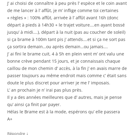
J’ ai choisi de connaître à peu près l’ espèce et le coin avant
de me lancer à l’ affût, je m’ inflige comme toi certaines
« règles » : 100% affût, arrivée à l’ affût avant 16h (donc
départ à pieds à 14h30 + le trajet voiture….en ayant bossé
jusqu’ à midi….), départ à la nuit (pas au coucher de soleil)
si ça brame à 100m tant pis j’ attends….et si ça ne sort pas
ça sortira demain…ou après demain…ou jamais….
J’ ai fini le brame cuit, 4 à 5h en plein vent m’ ont valu une
bonne crève pendant 15 jours, et je connaissais chaque
caillou de mon chemin d’ accès, à la fin j’ en avais marre de
passer toujours au même endroit mais comme c’ était sans
doute le plus discret pour arriver je me l’ imposais.
L’ an prochain je n’ irai pas plus près.
Il y a des années meilleures que d’ autres, mais je pense
qu’ ainsi ça finit par payer.
Hélas le Brame est à la mode, espérons qu’ elle passera
A+
↓
Répondre