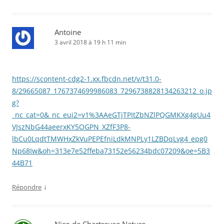
Antoine
3 avril 2018 à 19 h 11 min
https://scontent-cdg2-1.xx.fbcdn.net/v/t31.0-
8/29665087_1767374699986083_7296738828134263212_o.jp
g?
_nc_cat=0&_nc_eui2=v1%3AAeGTjTPItZbNZlPQGMKXg4gUu4
VJszNbG44aeerxKY5OGPN_XZfF3P8-
lbCu0LqdtTMWHxZkVuPEPEfniLdkMNPLy1LZBDqLvg4_epg0
Np68Iw&oh=313e7e52ffeba73152e56234bdc07209&oe=5B3
44B71
↓
Répondre