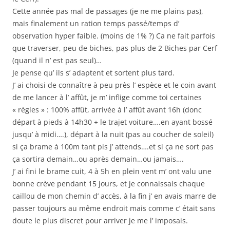
Cette année pas mal de passages (je ne me plains pas),
mais finalement un ration temps passé/temps d’
observation hyper faible. (moins de 1% ?) Ca ne fait parfois
que traverser, peu de biches, pas plus de 2 Biches par Cerf
(quand il n’ est pas seul)…
Je pense qu’ ils s’ adaptent et sortent plus tard.
J’ ai choisi de connaître à peu près l’ espèce et le coin avant
de me lancer à l’ affût, je m’ inflige comme toi certaines
« règles » : 100% affût, arrivée à l’ affût avant 16h (donc
départ à pieds à 14h30 + le trajet voiture….en ayant bossé
jusqu’ à midi….), départ à la nuit (pas au coucher de soleil)
si ça brame à 100m tant pis j’ attends….et si ça ne sort pas
ça sortira demain…ou après demain…ou jamais….
J’ ai fini le brame cuit, 4 à 5h en plein vent m’ ont valu une
bonne crève pendant 15 jours, et je connaissais chaque
caillou de mon chemin d’ accès, à la fin j’ en avais marre de
passer toujours au même endroit mais comme c’ était sans
doute le plus discret pour arriver je me l’ imposais.