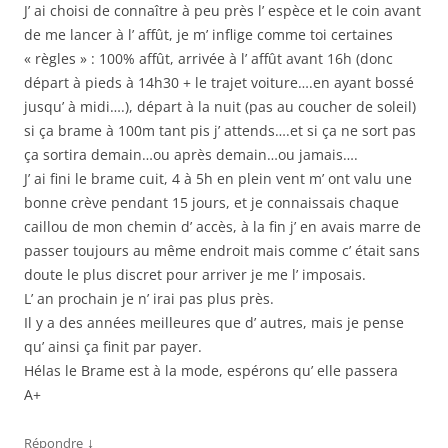
J’ ai choisi de connaître à peu près l’ espèce et le coin avant
de me lancer à l’ affût, je m’ inflige comme toi certaines
« règles » : 100% affût, arrivée à l’ affût avant 16h (donc
départ à pieds à 14h30 + le trajet voiture….en ayant bossé
jusqu’ à midi….), départ à la nuit (pas au coucher de soleil)
si ça brame à 100m tant pis j’ attends….et si ça ne sort pas
ça sortira demain…ou après demain…ou jamais….
J’ ai fini le brame cuit, 4 à 5h en plein vent m’ ont valu une
bonne crève pendant 15 jours, et je connaissais chaque
caillou de mon chemin d’ accès, à la fin j’ en avais marre de
passer toujours au même endroit mais comme c’ était sans
doute le plus discret pour arriver je me l’ imposais.
L’ an prochain je n’ irai pas plus près.
Il y a des années meilleures que d’ autres, mais je pense
qu’ ainsi ça finit par payer.
Hélas le Brame est à la mode, espérons qu’ elle passera
A+
↓
Répondre