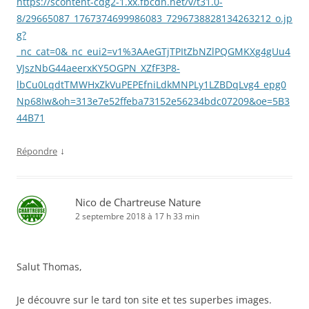
https://scontent-cdg2-1.xx.fbcdn.net/v/t31.0-
8/29665087_1767374699986083_7296738828134263212_o.jp
g?
_nc_cat=0&_nc_eui2=v1%3AAeGTjTPItZbNZlPQGMKXg4gUu4
VJszNbG44aeerxKY5OGPN_XZfF3P8-
lbCu0LqdtTMWHxZkVuPEPEfniLdkMNPLy1LZBDqLvg4_epg0
Np68Iw&oh=313e7e52ffeba73152e56234bdc07209&oe=5B3
44B71
↓
Répondre
Nico de Chartreuse Nature
2 septembre 2018 à 17 h 33 min
Salut Thomas,
Je découvre sur le tard ton site et tes superbes images.