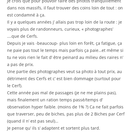
Je crois que pour pouvoir faire des photos tranquillement
dans nos massifs, il faut trouver des coins loin de tout : on
est condamné à ça.
Il y a quelques années j’ allais pas trop loin de la route : je
voyais plus de randonneurs, curieux, « photographes’
….que de Cerfs.
Depuis je vais -beaucoup- plus loin en forêt, ça fatigue, ça
ne paie pas tout le temps mais parfois ça paie…et même si
tu ne vois rien le fait d’ être peinard au milieu des raires n’
a pas de prix.
Une partie des photographes veut sa photo à tout prix, au
détriment des Cerfs et c’ est bien dommage (surtout pour
le Cerf).
Cette année pas mal de passages (je ne me plains pas),
mais finalement un ration temps passé/temps d’
observation hyper faible. (moins de 1% ?) Ca ne fait parfois
que traverser, peu de biches, pas plus de 2 Biches par Cerf
(quand il n’ est pas seul)…
Je pense qu’ ils s’ adaptent et sortent plus tard.