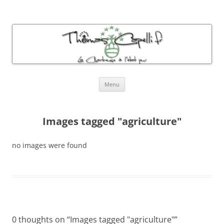
Thomas Capelli Photos Chartreuse
La chartreuse à l'état pur
Aller
Menu
au
contenu
Images tagged "agriculture"
no images were found
0 thoughts on “
Images tagged "agriculture"
”