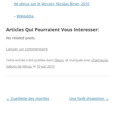
de vénus sur le Vercors, Nicolas Biron, 2010
–
Wikipédia
Articles Qui Pourraient Vous Interesser:
No related posts.
Laisser un commentaire
Cette entrée a été publiée dans
Fleurs
, et marquée avec
chartreuse
,
Sabots de Vénus
, le
10 juin 2015
.
Navigation
←
Cueillette des morilles
Une forêt d’exeption
→
des
articles