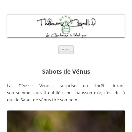
Thomas Capelli Photos Chartreuse
La chartreuse à l'état pur
Aller
Menu
au
contenu
Sabots de Vénus
La Déesse Vénus, surprise en forêt durant
son sommeil aurait oubliée son chausson d’or, c’est de là
que le Sabot de vénus tire son nom.