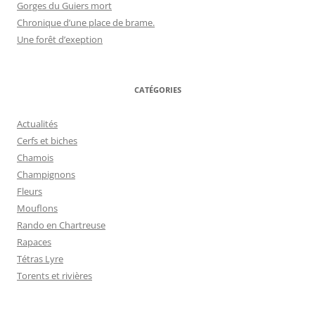
Gorges du Guiers mort
Chronique d’une place de brame.
Une forêt d’exeption
CATÉGORIES
Actualités
Cerfs et biches
Chamois
Champignons
Fleurs
Mouflons
Rando en Chartreuse
Rapaces
Tétras Lyre
Torents et rivières