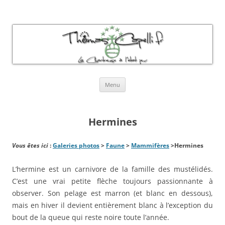
Thomas Capelli Photos Chartreuse
La chartreuse à l'état pur
Aller
Menu
au
contenu
Hermines
Vous êtes ici
:
Galeries photos
>
Faune
>
Mammifères
>Hermines
L’hermine est un carnivore de la famille des mustélidés.
C’est une vrai petite flèche toujours passionnante à
observer. Son pelage est marron (et blanc en dessous),
mais en hiver il devient entièrement blanc à l’exception du
bout de la queue qui reste noire toute l’année.